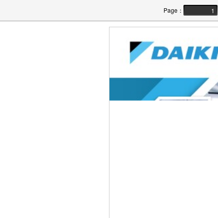
Page
：